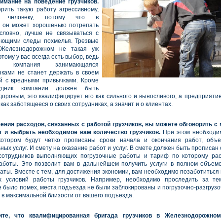
имание на поведение грузчиков.
рить такую работу агрессивному,
му человеку, потому что в
 он может хорошенько потрепать
словно, лучше не связываться с
еющими следы похмелья. Трезвые
 Железнодорожном не такая уж
этому у вас всегда есть выбор, ведь
 компания занимающаяся
зками не станет держать в своем
й с вредными привычками. Кроме
рудник компании должен быть
доровым, это квалифицирует его как сильного и выносливого, а предприятие
 как заботящееся о своих сотрудниках, а значит и о клиентах.
ния расходов, связанных с работой грузчиков, вы можете обговорить 
т и выбрать необходимое вам количество грузчиков.
При этом необходим
 котором будут четко прописаны сроки начала и окончания работ, объ
ых услуг. И смету на оказание работ и услуг. В смете должен быть прописан
 сотрудников выполняющих погрузочные работы и тариф по которому рас
аботы. Это позволит вам в дальнейшем получить услуги в полном объем
раты. Вместе с тем, для достижения экономии, вам необходимо позаботиться 
х условий работы грузчиков. Например, необходимо проследить за те
е было помех, места подъезда не были заблокированы и погрузочно-разгруз
 в максимальной близости от вашего подъезда.
ите, что квалифицированная бригада грузчиков в Железнодорожно