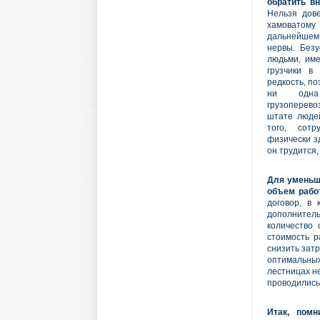
обратить вн
Нельзя дове
хамовато
дальнейшем
нервы. Безу
людьми, им
грузчики в
редкость, по
ни одна
грузоперево
штате люде
того, сот
физически з
он трудится,
Для уменьше
объем рабо
договор, в
дополнительн
количество
стоимость р
снизить зат
оптимальны
лестницах н
проводились
Итак, помн