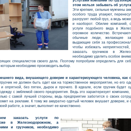
услугами компаний по грузопере
этом нельзя забывать об услуга
Эти крепкие, сильные мужчины акк
особого труда упакуют, перенесут
разгрузят любой груз, а ведь мож
и наоборот. Обилие компаний, 
услуги подобного вида в Желе
огромное количество. Встречаю
обычные люди, желающие за
выдающие себя за профессионал
чтобы избежать неприятностей,
заказать грузчиков в Железн
необходимо уделить особое внима
оящих специалистов своего дела. Поэтому попробуем определить для се
о которым необходимо производить выбор.
нешнего вида, внушающего доверие и характеризующего человека, как с
 грузчик не должен быть одет как на торжественное мероприятие, но его о
 и опрятной, без пятен, дырок и прочего. В идеале, если грузчик будет о
дежду с эмблемой своего предприятия. Ведь это характеризует компанию, 
олько с самой лучшей стороны, ведь предприятие заботится о своих сотру
номит на рекламе. К тому же аккуратно одетый человек внушает доверие, и 
воей работе, а значит, выполнит ее качественно.
чем заказать услуги по
возке в Железнодорожном, а
ними и грузчиков, необходимо