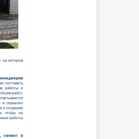
, на котором
с менеджером
о составить
ем работы и
 объем работ,
считывается
е и серьезно
и о создании
м, чтобы на
очные работы
м, сможет в