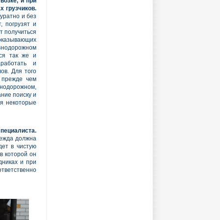
возке, и при
х грузчиков.
уратно и без
, погрузят и
ет получиться
оказывающих
знодорожном
тся так же и
работать и
ов. Для того
 прежде чем
одорожном,
ние поиску и
бя некоторые
пециалиста.
дежда должна
дет в чистую
в которой он
дниках и при
ответственно