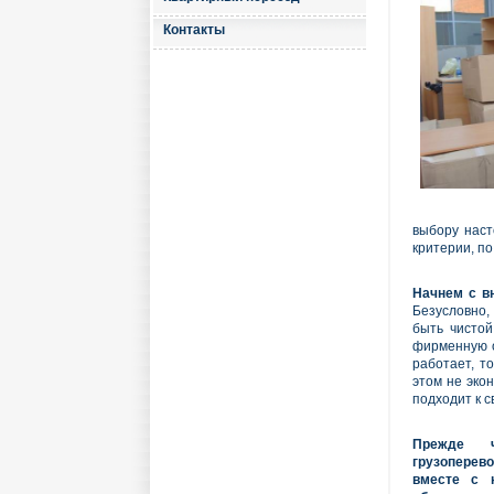
Контакты
выбору наст
критерии, п
Начнем с в
Безусловно,
быть чистой
фирменную о
работает, т
этом не эко
подходит к с
Прежде 
грузопере
вместе с 